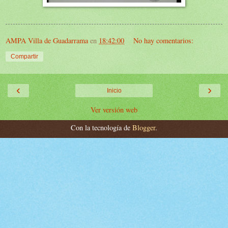
AMPA Villa de Guadarrama
en
18:42:00
No hay comentarios:
Compartir
‹
›
Inicio
Ver versión web
Con la tecnología de
Blogger
.