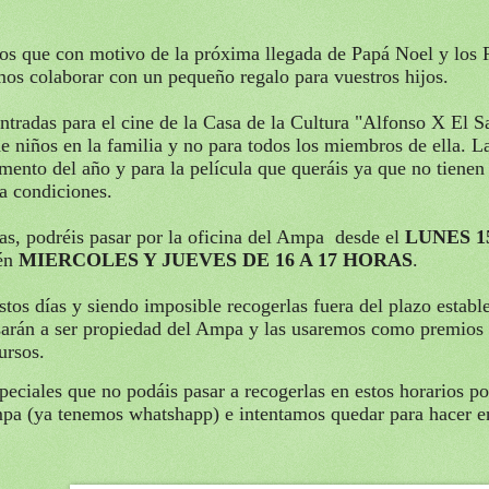
s que con motivo de la próxima llegada de Papá Noel y los 
s colaborar con un pequeño regalo para vuestros hijos.
ntradas para el cine de la Casa de la Cultura "Alfonso X El S
 niños en la familia y no para todos los miembros de ella. La
ento del año y para la película que queráis ya que no tienen
 a condiciones.
as, podréis pasar por la oficina del Ampa desde el
LUNES 15
én
MIERCOLES Y JUEVES DE 16 A 17 HORAS
.
tos días y siendo imposible recogerlas fuera del plazo estable
sarán a ser propiedad del Ampa y las usaremos como premios
ursos.
peciales que no podáis pasar a recogerlas en estos horarios p
pa (ya tenemos whatshapp) e intentamos quedar para hacer e