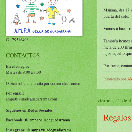
Mañana, día 17 v
puerta del cole.
Vamos a hacer re
G - 79516498
También hemos a
meta de 200 firm
hijos aquello que
CONTACTOS
Por favor, conta
En el colegio:
Martes de 9:00 a 9:30
Publicado por
AM
O bien solicita una cita por correo electrónico
Por email:
ampa@villadeguadarrama.com
viernes, 12 de 
Síguenos en Redes Sociales
Regalos
Facebook:
@
ampa.villadeguadarrama
Instagram:
@
ampa.villadeguadarrama