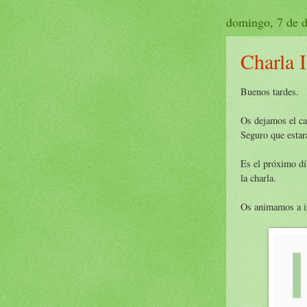
domingo, 7 de 
Charla 
Buenos tardes.
Os dejamos el ca
Seguro que estar
Es el próximo día
la charla.
Os animamos a i