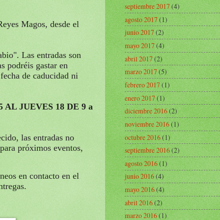
septiembre 2017
(4)
agosto 2017
(1)
Reyes Magos, desde el
junio 2017
(2)
mayo 2017
(4)
abio". Las entradas son
abril 2017
(2)
s podréis gastar en
marzo 2017
(5)
 fecha de caducidad ni
febrero 2017
(1)
enero 2017
(1)
 AL JUEVES 18 DE 9 a
diciembre 2016
(2)
noviembre 2016
(1)
octubre 2016
(1)
cido, las entradas no
 para próximos eventos,
septiembre 2016
(2)
agosto 2016
(1)
oneos en contacto en el
junio 2016
(4)
ntregas.
mayo 2016
(4)
abril 2016
(2)
marzo 2016
(1)