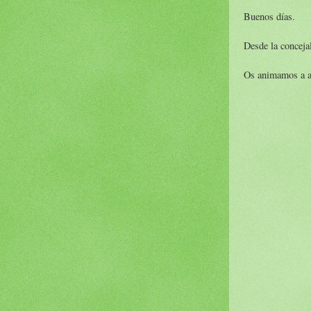
Buenos días.
Desde la conceja
Os animamos a ac