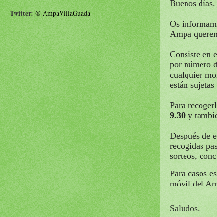
Buenos días.
Twitter:
@
AmpaVillaGuada
Os informamo
Ampa queremo
Consiste en e
por número de
cualquier mom
están sujetas
Para recogerl
9.30
y tambi
Después de es
recogidas pa
sorteos, conc
Para casos es
móvil del Am
Saludos.