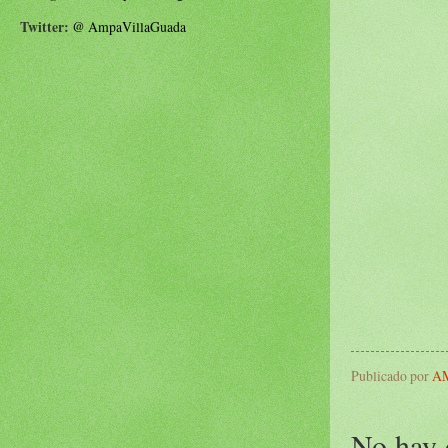
Twitter:
@
AmpaVillaGuada
Publicado por
AM
No hay 