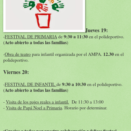
Jueves 19:
9:30 a 11:30
-
FESTIVAL DE PRIMARIA
de
en el polideportivo.
Acto abierto a todas las familias
(
)
12.30
-
Obra de teatro
para infantil organizada por el AMPA.
en el
polideportivo.
Viernes 20:
9:30 a 10:30
-
FESTIVAL DE INFANTIL
de
en el polideportivo.
Acto abierto a todas las familias
(
)
-
Visita de los pajes reales a infantil.
De 11:30 a 13:00
-
Visita de Papá Noel a Primaria
. Horario por determinar.
¡Gracias a todos por vuestra colaboración y felices fiestas!