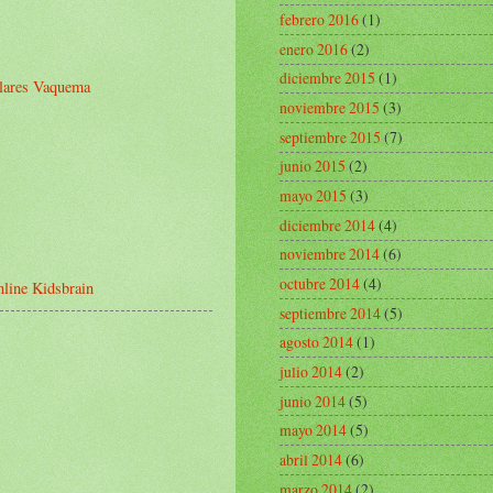
febrero 2016
(1)
enero 2016
(2)
diciembre 2015
(1)
olares Vaquema
noviembre 2015
(3)
septiembre 2015
(7)
junio 2015
(2)
mayo 2015
(3)
diciembre 2014
(4)
noviembre 2014
(6)
octubre 2014
(4)
nline Kidsbrain
septiembre 2014
(5)
agosto 2014
(1)
julio 2014
(2)
junio 2014
(5)
mayo 2014
(5)
abril 2014
(6)
marzo 2014
(2)