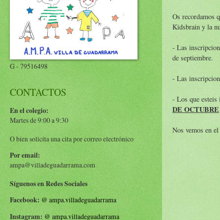
Os recordamos qu
Kidsbrain y la n
- Las inscripcio
de septiembre.
G - 79516498
- Las inscripcion
CONTACTOS
- Los que esteis
DE OCTUBRE
En el colegio:
Martes de 9:00 a 9:30
Nos vemos en el 
O bien solicita una cita por correo electrónico
Por email:
ampa@villadeguadarrama.com
Síguenos en Redes Sociales
Facebook:
@
ampa.villadeguadarrama
Instagram:
@
ampa.villadeguadarrama