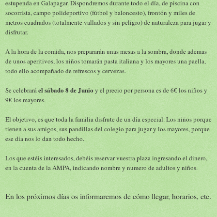
estupenda en Galapagar. Dispondremos durante todo el d
a, de piscina con
í
socorrista, campo polideportivo (fútbol y baloncesto), frontón y miles de
metros cuadrados (totalmente vallados y sin peligro) de naturaleza para jugar y
disfrutar.
A la hora de la comida, nos prepararán unas mesas a la sombra, donde ademas
de unos aperitivos, los niños tomarán pasta italiana y los mayores una paella,
todo ello acompa
ado de refrescos y cervezas.
ñ
el
sábado 8 de Junio
Se celebrará
y el precio por persona es de 6
los ni
os y
€
ñ
9
los mayores.
€
El objetivo, es que toda la familia disfrute de un d
a especial. Los niños porque
í
tienen a sus amigos, sus pandillas del colegio para jugar y los mayores, porque
ese día nos lo dan todo hecho.
Los que estéis interesados, debéis reservar vuestra plaza ingresando el dinero,
en la cuenta de la AMPA, indicando nombre y numero de adultos y ni
os.
ñ
En los próximos días os informaremos de cómo llegar, horarios, etc.