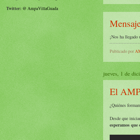
Twitter:
@
AmpaVillaGuada
Mensaje
¡Nos ha llegado 
Publicado por
AM
jueves, 1 de di
El AMPA
¿Quiénes forma
Desde que inicia
esperamos que 