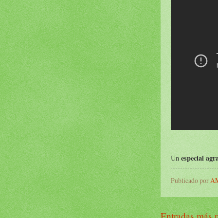
especial ag
Un
Publicado por
AM
Entradas más r