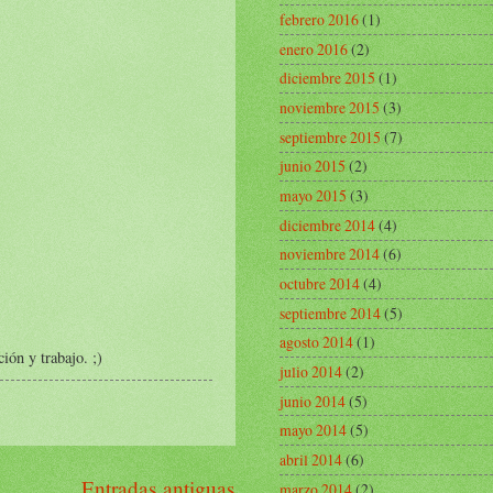
febrero 2016
(1)
enero 2016
(2)
diciembre 2015
(1)
noviembre 2015
(3)
septiembre 2015
(7)
junio 2015
(2)
mayo 2015
(3)
diciembre 2014
(4)
noviembre 2014
(6)
octubre 2014
(4)
septiembre 2014
(5)
agosto 2014
(1)
ión y trabajo. ;)
julio 2014
(2)
junio 2014
(5)
mayo 2014
(5)
abril 2014
(6)
Entradas antiguas
marzo 2014
(2)