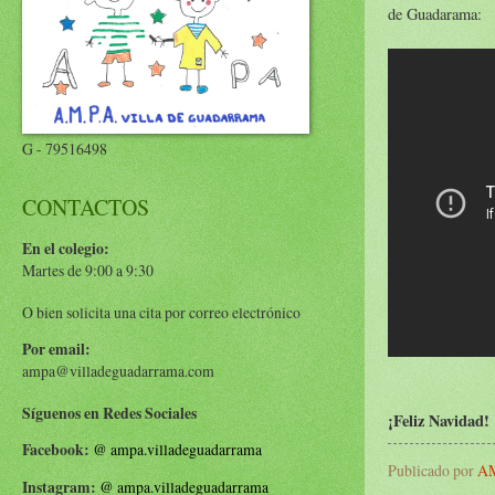
de Guadarama:
G - 79516498
CONTACTOS
En el colegio:
Martes de 9:00 a 9:30
O bien solicita una cita por correo electrónico
Por email:
ampa@villadeguadarrama.com
Síguenos en Redes Sociales
¡Feliz Navidad!
Facebook:
@
ampa.villadeguadarrama
Publicado por
AM
Instagram:
@
ampa.villadeguadarrama