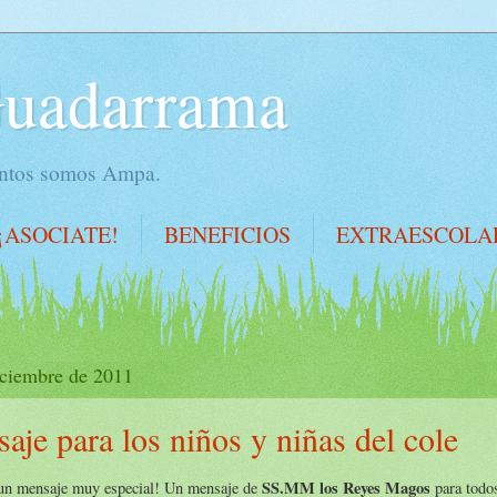
Guadarrama
juntos somos Ampa.
¡ASOCIATE!
BENEFICIOS
EXTRAESCOLA
iciembre de 2011
aje para los niños y niñas del cole
SS.MM los Reyes Magos
 un mensaje muy especial! Un mensaje de
para todos