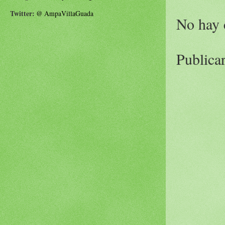
Twitter:
@
AmpaVillaGuada
No hay 
Publica