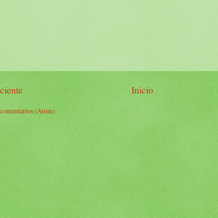
ciente
Inicio
 comentarios (Atom)