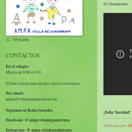
de Guadarama:
G - 79516498
CONTACTOS
En el colegio:
Martes de 9:00 a 9:30
O bien solicita una cita por correo electrónico
Por email:
ampa@villadeguadarrama.com
Síguenos en Redes Sociales
¡Feliz Navidad!
Facebook:
@
ampa.villadeguadarrama
Publicado por
AM
Instagram:
@
ampa.villadeguadarrama