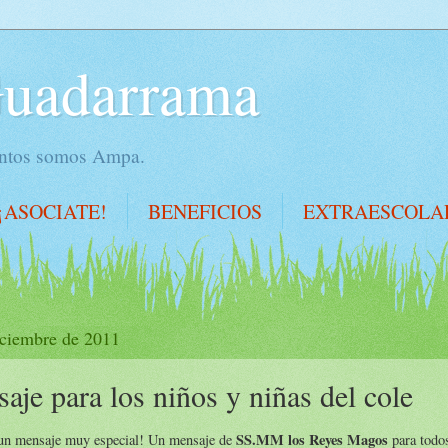
Guadarrama
juntos somos Ampa.
¡ASOCIATE!
BENEFICIOS
EXTRAESCOLA
iciembre de 2011
aje para los niños y niñas del cole
SS.MM los Reyes Magos
 un mensaje muy especial! Un mensaje de
para todos