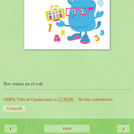
Nos vemos en el cole.
AMPA Villa de Guadarrama
en
17:50:00
No hay comentarios:
Compartir
‹
›
Inicio