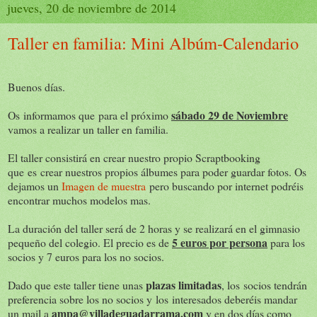
jueves, 20 de noviembre de 2014
Taller en familia: Mini Albúm-Calendario
Buenos días.
sábado 29 de Noviembre
Os informamos que para el próximo
vamos a realizar un taller en familia.
El taller consistirá en crear nuestro propio Scraptbooking
que es crear nuestros propios álbumes para poder guardar fotos. Os
dejamos un
Imagen de muestra
pero buscando por internet podréis
encontrar muchos modelos mas.
La duración del taller será de 2 horas y se realizará en el gimnasio
5 euros por persona
pequeño del colegio. El precio es de
para los
socios y 7 euros para los no socios.
plazas limitadas
Dado que este taller tiene unas
, los socios tendrán
preferencia sobre los no socios y los interesados deberéis mandar
ampa@villadeguadarrama.com
un mail a
y en dos días como