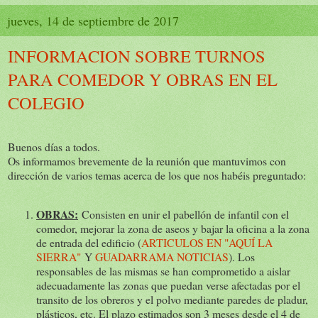
jueves, 14 de septiembre de 2017
INFORMACION SOBRE TURNOS
PARA COMEDOR Y OBRAS EN EL
COLEGIO
Buenos días a todos.
Os informamos brevemente de la reunión que mantuvimos con
dirección de varios temas acerca de los que nos habéis preguntado:
OBRAS:
Consisten en unir el pabellón de infantil con el
comedor, mejorar la zona de aseos y bajar la oficina a la zona
de entrada del edificio (
ARTICULOS EN "AQUÍ LA
SIERRA"
Y
GUADARRAMA NOTICIAS
). Los
responsables de las mismas se han comprometido a aislar
adecuadamente las zonas que puedan verse afectadas por el
transito de los obreros y el polvo mediante paredes de pladur,
plásticos, etc. El plazo estimados son 3 meses desde el 4 de