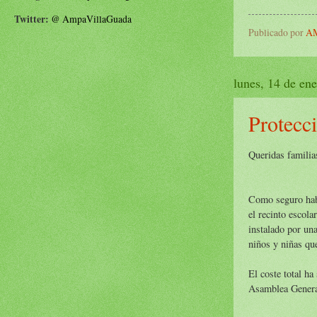
Twitter:
@
AmpaVillaGuada
Publicado por
AM
lunes, 14 de en
Protecc
Queridas familia
Como seguro habé
el recinto escola
instalado por un
niños y niñas que
El coste total h
Asamblea General