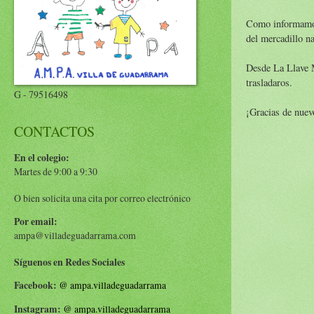
Como informamos 
del mercadillo n
Desde La Llave 
trasladaros.
G - 79516498
¡Gracias de nuev
CONTACTOS
En el colegio:
Martes de 9:00 a 9:30
O bien solicita una cita por correo electrónico
Por email:
ampa@villadeguadarrama.com
Síguenos en Redes Sociales
Facebook:
@
ampa.villadeguadarrama
Instagram:
@
ampa.villadeguadarrama