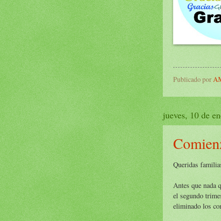
Publicado por
AM
jueves, 10 de e
Comienz
Queridas familia
Antes que nada q
el segundo trime
eliminado los co