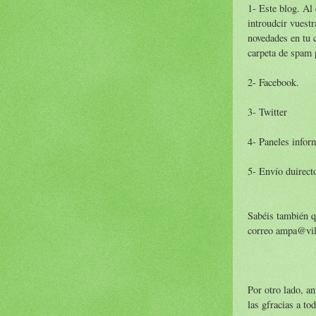
1- Este blog. Al 
introudcir vuestr
novedades en tu 
carpeta de spam 
2- Facebook.
3- Twitter
4- Paneles inform
5- Envío duirect
Sabéis también q
correo ampa@vil
Por otro lado, a
las gfracias a to