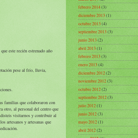
febrero 2014
(3)
diciembre 2013
(1)
octubre 2013
(4)
septiembre 2013
(3)
junio 2013
(2)
abril 2013
(1)
 que este recién estrenado año
febrero 2013
(3)
enero 2013
(4)
tación pese al frío, lluvia,
diciembre 2012
(2)
noviembre 2012
(3)
octubre 2012
(2)
ciones.
septiembre 2012
(3)
as familias que colaboraron con
julio 2012
(1)
a otro, al personal del centro que
junio 2012
(3)
disteis visitarnos y contribuir al
los artesanos y artesanas que
mayo 2012
(1)
dedicación.
abril 2012
(2)