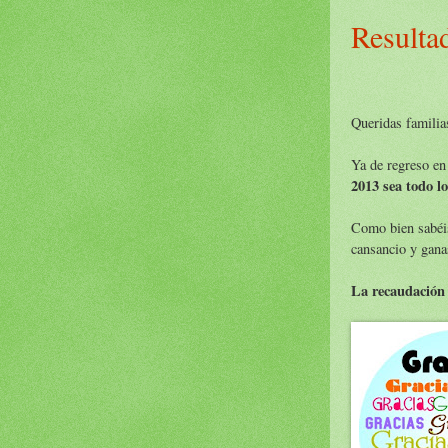
Resulta
Queridas familia
Ya de regreso en
2013 sea todo lo
Como bien sabéis
cansancio y gana
La recaudación 