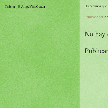
¡Esperamos que 
Twitter:
@
AmpaVillaGuada
Publicado por
AM
No hay 
Publica